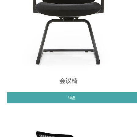
会议椅
询盘