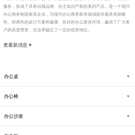
服务，形成了具有自我品牌、自主知识产权的系列产品，是一个现代
办公商务制造家具企业，为现代办公商务家具领域提供着具有前瞻
性、经典性的设计方案和健康、良好的办公家具环境，赢得了广大客
户的高度赞誉，在业界确立了一定的优势地位。
查看新消息 >
办公桌
办公椅
办公沙发