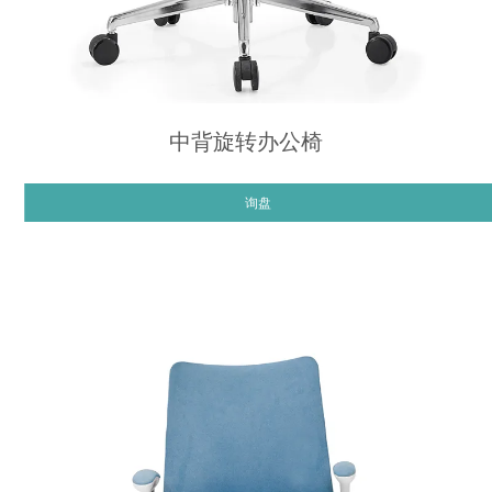
中背旋转办公椅
询盘