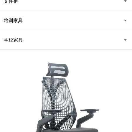
文件柜
培训家具
学校家具