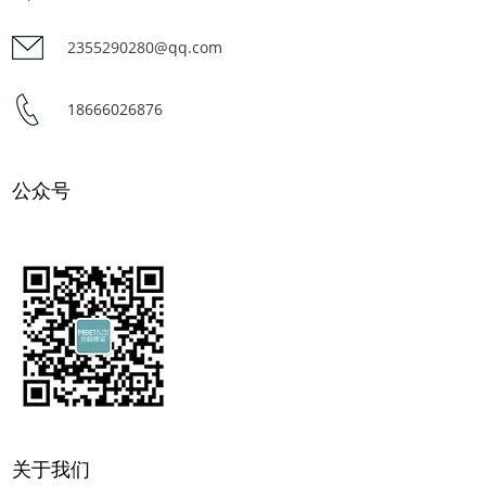
2355290280@qq.com
18666026876
公众号
关于我们