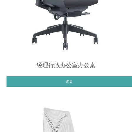
经理行政办公室办公桌
询盘