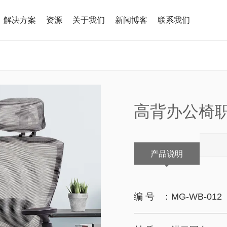
解决方案
资源
关于我们
新闻博客
联系我们
椅
办公沙发
公椅
传统沙发
程学椅子
现代沙发
高背办公椅
公椅
产品说明
家具
编 号 ：
MG-WB-012