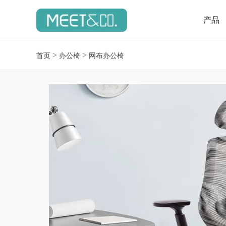
产品
>
>
首页
办公椅
网布办公椅
办公桌
办公
书桌
网布办
可调高度桌子
人体工
办公隔断
皮质办
会议桌
会议椅
老板经理班台
塑料椅
员工卡位
电竞椅
培训家具
学校
培训椅
公寓床
培训桌
课桌椅