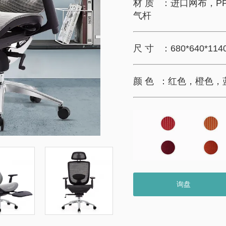
材 质 ：进口网布，
气杆
尺 寸 ：680*640*114
颜 色 ：红色，橙色
询盘